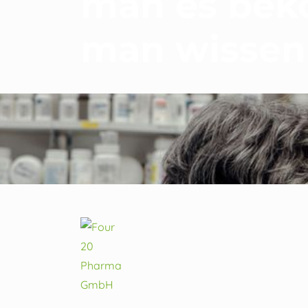
man es bek
man wissen