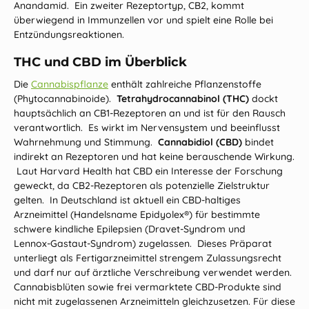
Anandamid. Ein zweiter Rezeptortyp,
CB2
, kommt
überwiegend in Immunzellen vor und spielt eine Rolle bei
Entzündungsreaktionen.
THC und CBD im Überblick
Die
Cannabispflanze
enthält zahlreiche Pflanzenstoffe
(Phytocannabinoide).
Tetrahydrocannabinol (THC)
dockt
hauptsächlich an CB1‑Rezeptoren an und ist für den Rausch
verantwortlich. Es wirkt im Nervensystem und beeinflusst
Wahrnehmung und Stimmung.
Cannabidiol (CBD)
bindet
indirekt an Rezeptoren und hat keine berauschende Wirkung.
Laut Harvard Health hat CBD ein Interesse der Forschung
geweckt, da CB2‑Rezeptoren als potenzielle Zielstruktur
gelten. In Deutschland ist aktuell ein CBD‑haltiges
Arzneimittel (Handelsname Epidyolex®) für bestimmte
schwere kindliche Epilepsien (Dravet‑Syndrom und
Lennox‑Gastaut‑Syndrom) zugelassen. Dieses Präparat
unterliegt als Fertigarzneimittel strengem Zulassungsrecht
und darf nur auf ärztliche Verschreibung verwendet werden.
Cannabisblüten sowie frei vermarktete CBD-Produkte sind
nicht mit zugelassenen Arzneimitteln gleichzusetzen. Für diese