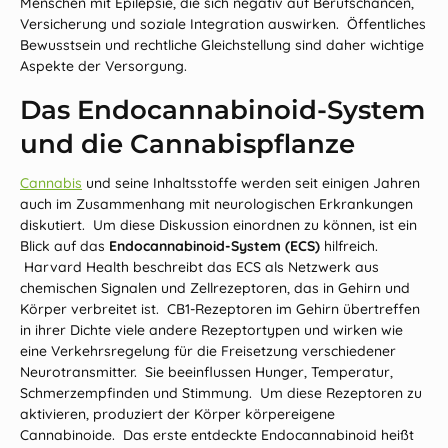
Menschen mit Epilepsie, die sich negativ auf Berufschancen,
Versicherung und soziale Integration auswirken. Öffentliches
Bewusstsein und rechtliche Gleichstellung sind daher wichtige
Aspekte der Versorgung.
Das Endocannabinoid‑System
und die Cannabispflanze
Cannabis
und seine Inhaltsstoffe werden seit einigen Jahren
auch im Zusammenhang mit neurologischen Erkrankungen
diskutiert. Um diese Diskussion einordnen zu
können
, ist ein
Blick auf das
Endocannabinoid‑System (ECS)
hilfreich.
Harvard Health beschreibt das ECS als Netzwerk aus
chemischen Signalen und Zellrezeptoren, das in Gehirn und
Körper verbreitet ist.
CB1
-Rezeptoren im Gehirn übertreffen
in ihrer Dichte viele andere Rezeptortypen und wirken wie
eine Verkehrsregelung für die Freisetzung verschiedener
Neurotransmitter. Sie beeinflussen Hunger, Temperatur,
Schmerzempfinden und Stimmung. Um diese Rezeptoren zu
aktivieren, produziert der Körper körpereigene
Cannabinoide. Das erste entdeckte Endocannabinoid heißt