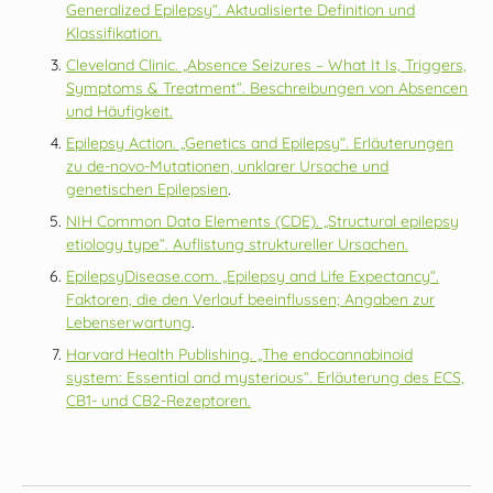
Generalized Epilepsy“. Aktualisierte Definition und
Klassifikation.
Cleveland Clinic. „Absence Seizures – What It Is, Triggers,
Symptoms & Treatment“. Beschreibungen von Absencen
und Häufigkeit.
Epilepsy Action. „Genetics and Epilepsy“. Erläuterungen
zu de‑novo‑Mutationen, unklarer Ursache und
genetischen Epilepsien
.
NIH Common Data Elements (CDE). „Structural epilepsy
etiology type“. Auflistung struktureller Ursachen.
EpilepsyDisease.com. „Epilepsy and Life Expectancy“.
Faktoren, die den Verlauf beeinflussen; Angaben zur
Lebenserwartung
.
Harvard Health Publishing. „The endocannabinoid
system: Essential and mysterious“. Erläuterung des ECS,
CB1‑ und CB2‑Rezeptoren.