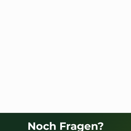
Cannabis in der Epilepsie-Therapie:
Fakten & Studienlage
Cannabistherapie bei Epilepsie: Was
rechtlich und medizinisch gilt
Noch Fragen?