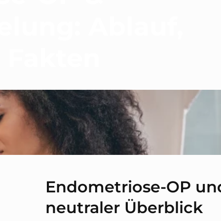
lung: Ablauf,
 Fakten
Endometriose‑OP und
neutraler Überblick