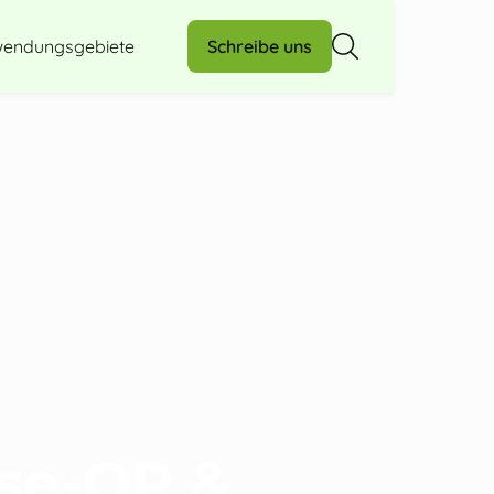
endungsgebiete
Schreibe uns
se-OP &