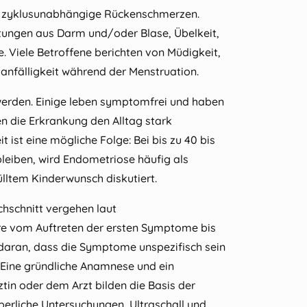
e zyklusunabhängige Rückenschmerzen.
tungen aus Darm und/oder Blase, Übelkeit,
Viele Betroffene berichten von Müdigkeit,
tanfälligkeit während der Menstruation.
werden. Einige leben symptomfrei und haben
 die Erkrankung den Alltag stark
t ist eine mögliche Folge: Bei bis zu 40 bis
bleiben, wird Endometriose häufig als
ltem Kinderwunsch diskutiert.
chschnitt vergehen laut
re vom Auftreten der ersten Symptome bis
 daran, dass die Symptome unspezifisch sein
Eine gründliche Anamnese und ein
tin oder dem Arzt bilden die Basis der
perliche Untersuchungen, Ultraschall und