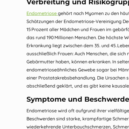
Verbreitung und Risikogru
Endometriose
gehört nach Myomen zu den häuf
Schätzungen der Endometriose‑Vereinigung Deu
15 Prozent aller Mädchen und Frauen im gebärfäh
das rund 190 Millionen Menschen. Die höchste Wa
Erkrankung liegt zwischen dem 35. und 45. Leben
ausschließlich Frauen: Auch Menschen, die sich ni
Gebärmutter haben, können erkranken. In selten
endometrioseähnliches Gewebe sogar bei Männ
einer Prostatakrebsbehandlung. Die Ursachen si
abschließend geklärt, und es gibt keine kausale
Symptome und Beschwerd
Endometriose wird oft aufgrund ihrer vielfälti
Beschwerden sind starke, krampfartige Schmer
wiederkehrende Unterbauchschmerzen, Schmer