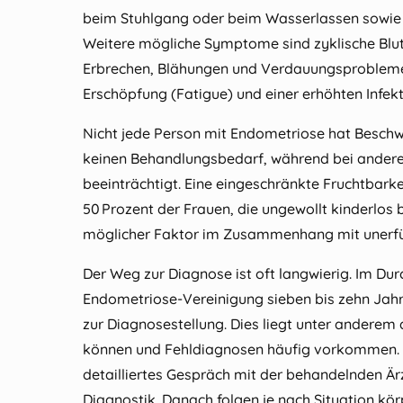
beim Stuhlgang oder beim Wasserlassen sowi
Weitere mögliche Symptome sind zyklische Blu
Erbrechen, Blähungen und Verdauungsprobleme. 
Erschöpfung (Fatigue) und einer erhöhten Infek
Nicht jede Person mit Endometriose hat Besch
keinen Behandlungsbedarf, während bei anderen
beeinträchtigt. Eine eingeschränkte Fruchtbarkei
50 Prozent der Frauen, die ungewollt kinderlos 
möglicher Faktor im Zusammenhang mit unerfül
Der Weg zur Diagnose ist oft langwierig. Im Dur
Endometriose‑Vereinigung sieben bis zehn Jah
zur Diagnosestellung. Dies liegt unter anderem
können und Fehldiagnosen häufig vorkommen. 
detailliertes Gespräch mit der behandelnden Ärz
Diagnostik. Danach folgen je nach Situation kör