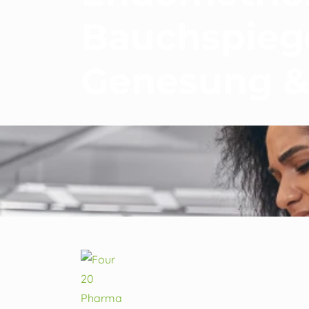
Bauchspiege
Genesung &