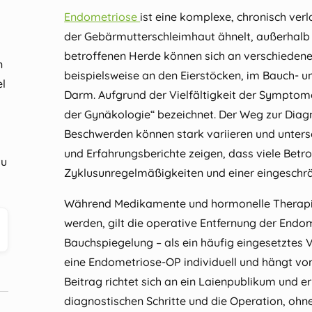
Endometriose
ist eine komplexe, chronisch ver
der Gebärmutterschleimhaut ähnelt, außerhalb
betroffenen Herde können sich an verschiedenen
n
beispielsweise an den Eierstöcken, im Bauch-
el
Darm. Aufgrund der Vielfältigkeit der Symptom
der Gynäkologie“ bezeichnet. Der Weg zur Diagn
Beschwerden können stark variieren und untersc
und Erfahrungsberichte zeigen, dass viele Bet
zu
Zyklusunregelmäßigkeiten und einer eingeschrä
Während Medikamente und hormonelle Therapie
werden, gilt die operative Entfernung der Endo
Bauchspiegelung – als ein häufig eingesetztes V
eine
Endometriose‑OP
individuell und hängt vo
Beitrag richtet sich an ein Laienpublikum und e
diagnostischen Schritte und die Operation, oh