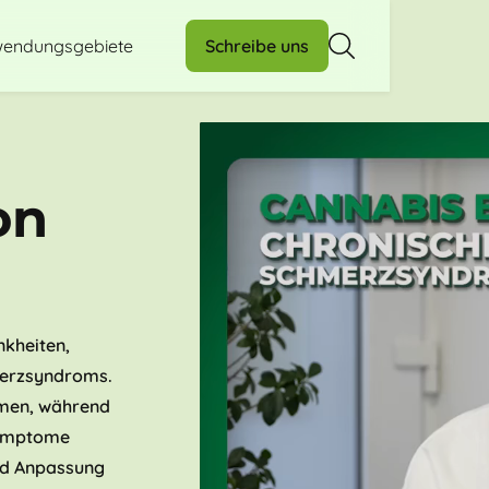
endungsgebiete
Schreibe uns
on
nkheiten,
merzsyndroms.
men, während
Symptome
und Anpassung