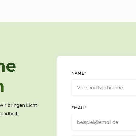
ne
NAME*
n
ir bringen Licht
EMAIL*
undheit.