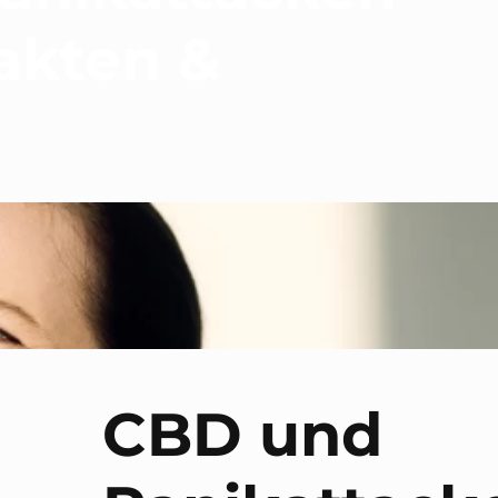
akten &
CBD und