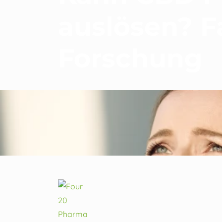
auslösen? F
Forschung