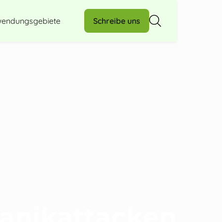
endungsgebiete
Schreibe uns
anikattacken