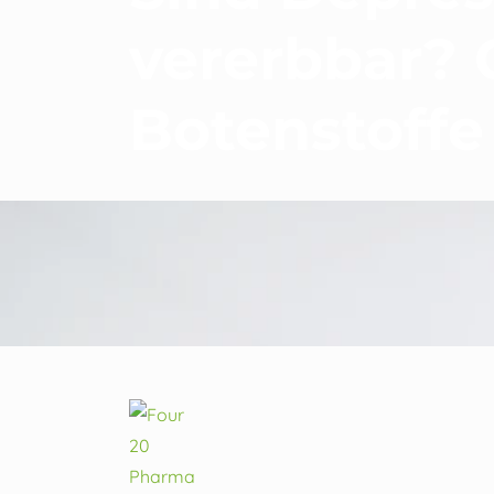
vererbbar? 
Botenstoffe