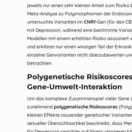
jeweils nur einen sehr kleinen Anteil zum Risiko b
Meta‑Analyse zu Polymorphismen der Endocan
untersuchte Varianten im
CNR1
‑Gen (für den C
mit Depression, während eine bestimmte Varia
Modellen mit einem erhöhten Risiko assoziiert w
und erklären nur einen winzigen Teil der Erkrank
einzelne Genvarianten nicht überzubewerten un
betrachten.
Polygenetische Risikoscore
Gene‑Umwelt‑Interaktion
Um das komplexe Zusammenspiel vieler Gene 
zunehmend
polygenetische Risikoscores
(Polyg
kleinen Effekte tausender genetischer Varian
aktueller Übersichtsartikel beschreibt, dass 
für Depression sensibler auf Stress reagieren k