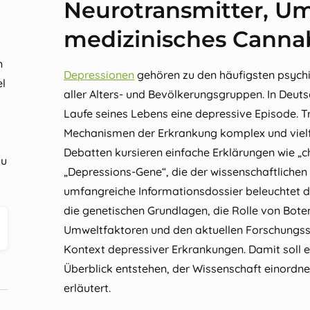
Neurotransmitter, U
medizinisches Canna
n
Depressionen
gehören zu den häufigsten psych
el
aller Alters‑ und Bevölkerungsgruppen. In Deutsc
Laufe seines Lebens eine depressive Episode. T
Mechanismen der Erkrankung komplex und vielfa
Debatten kursieren einfache Erklärungen wie „
zu
„Depressions‑Gene“, die der wissenschaftlichen 
umfangreiche Informationsdossier beleuchtet d
die genetischen Grundlagen, die Rolle von Bote
Umweltfaktoren und den aktuellen Forschungs
Kontext depressiver Erkrankungen. Damit soll ei
Überblick entstehen, der Wissenschaft einordn
erläutert.