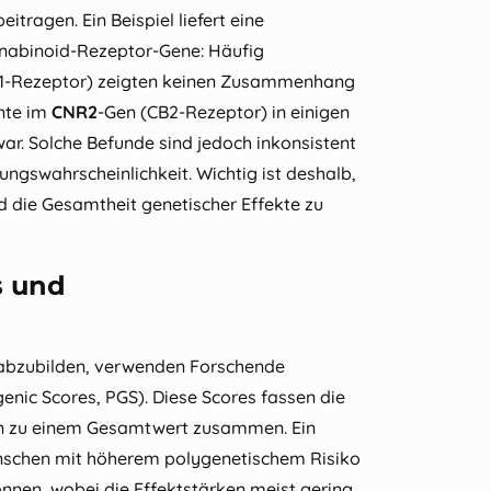
eitragen. Ein Beispiel liefert eine
nabinoid‑Rezeptor‑Gene: Häufig
B1‑Rezeptor) zeigten keinen Zusammenhang
nte im
CNR2
‑Gen (CB2‑Rezeptor) in einigen
ar. Solche Befunde sind jedoch inkonsistent
ungswahrscheinlichkeit. Wichtig ist deshalb,
d die Gesamtheit genetischer Effekte zu
s und
abzubilden, verwenden Forschende
enic Scores, PGS). Diese Scores fassen die
ten zu einem Gesamtwert zusammen. Ein
Menschen mit höherem polygenetischem Risiko
önnen, wobei die Effektstärken meist gering