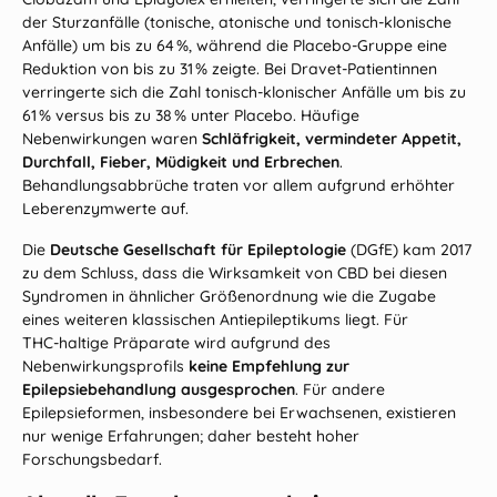
der Sturzanfälle (tonische, atonische und tonisch‑klonische
Anfälle) um bis zu 64 %, während die Placebo‑Gruppe eine
Reduktion von bis zu 31 % zeigte. Bei Dravet‑Patient
innen
verringerte sich die Zahl tonisch‑klonischer Anfälle um bis zu
61 % versus bis zu 38 % unter Placebo. Häufige
Nebenwirkungen waren
Schläfrigkeit, vermindeter Appetit,
Durchfall, Fieber, Müdigkeit und Erbrechen
.
Behandlungsabbrüche traten vor allem aufgrund erhöhter
Leberenzymwerte auf.
Die
Deutsche Gesellschaft für Epileptologie
(DGfE) kam 2017
zu dem Schluss, dass die Wirksamkeit von CBD bei diesen
Syndromen in ähnlicher Größenordnung wie die Zugabe
eines weiteren klassischen Antiepileptikums liegt. Für
THC‑haltige Präparate wird aufgrund des
Nebenwirkungsprofils
keine Empfehlung zur
Epilepsiebehandlung ausgesprochen
. Für andere
Epilepsieformen, insbesondere bei Erwachsenen, existieren
nur wenige Erfahrungen; daher besteht hoher
Forschungsbedarf.