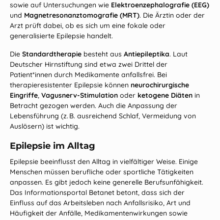
sowie auf Untersuchungen wie
Elektroenzephalografie (EEG)
und
Magnetresonanztomografie (MRT)
. Die Ärztin oder der
Arzt prüft dabei, ob es sich um eine fokale oder
generalisierte Epilepsie handelt.
Die
Standardtherapie
besteht aus
Antiepileptika
. Laut
Deutscher Hirnstiftung
sind etwa zwei Drittel der
Patient*innen durch Medikamente anfallsfrei. Bei
therapieresistenter Epilepsie können
neurochirurgische
Eingriffe
,
Vagusnerv‑Stimulation
oder
ketogene Diäten
in
Betracht gezogen werden. Auch die Anpassung der
Lebensführung (z. B. ausreichend Schlaf, Vermeidung von
Auslösern) ist wichtig.
Epilepsie im Alltag
Epilepsie beeinflusst den Alltag in vielfältiger Weise. Einige
Menschen müssen berufliche oder sportliche Tätigkeiten
anpassen. Es gibt jedoch keine generelle Berufsunfähigkeit.
Das Informationsportal
Betanet
betont, dass sich der
Einfluss auf das Arbeitsleben nach Anfallsrisiko, Art und
Häufigkeit der Anfälle, Medikamentenwirkungen sowie