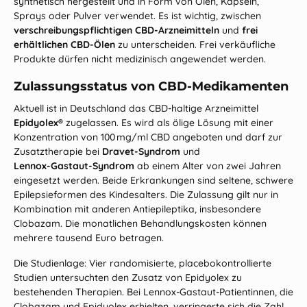
synthetisch hergestellt und in Form von Ölen, Kapseln,
Sprays oder Pulver verwendet. Es ist wichtig, zwischen
verschreibungspflichtigen CBD‑Arzneimitteln
und
frei
erhältlichen CBD‑Ölen
zu unterscheiden. Frei verkäufliche
Produkte dürfen nicht medizinisch angewendet werden.
Zulassungsstatus von CBD‑Medikamenten
Aktuell ist in Deutschland das CBD‑haltige Arzneimittel
Epidyolex®
zugelassen. Es wird als ölige Lösung mit einer
Konzentration von 100 mg/ml CBD angeboten und darf zur
Zusatztherapie bei
Dravet‑Syndrom
und
Lennox‑Gastaut‑Syndrom
ab einem Alter von zwei Jahren
eingesetzt werden. Beide Erkrankungen sind seltene, schwere
Epilepsieformen des Kindesalters. Die Zulassung gilt nur in
Kombination mit anderen Antiepileptika, insbesondere
Clobazam. Die monatlichen Behandlungskosten können
mehrere tausend Euro betragen.
Die Studienlage: Vier randomisierte, placebokontrollierte
Studien untersuchten den Zusatz von Epidyolex zu
bestehenden Therapien. Bei Lennox‑Gastaut‑Patient
innen, die
Clobazam und Epidyolex erhielten, verringerte sich die Zahl